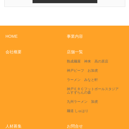
HOME
事業内容
会社概要
店舗一覧
熟成麺屋 神来 高の原店
神戸ビーフ お加虎
ラーメン みなと軒
神戸ＥＲＣフットボールスタジア
ムすずらんの森
九州ラーメン 加虎
麺道 しゅはり
人材募集
お問合せ