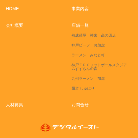
HOME
事業内容
会社概要
店舗一覧
熟成麺屋 神来 高の原店
神戸ビーフ お加虎
ラーメン みなと軒
神戸ＥＲＣフットボールスタジア
ムすずらんの森
九州ラーメン 加虎
麺道 しゅはり
人材募集
お問合せ