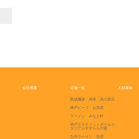
会社概要
店舗一覧
人材募集
熟成麺屋 神来 高の原店
神戸ビーフ お加虎
ラーメン みなと軒
神戸ＥＲＣフットボールス
タジアムすずらんの森
九州ラーメン 加虎