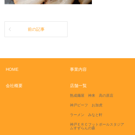
前の記事
HOME
事業内容
会社概要
店舗一覧
熟成麺屋 神来 高の原店
神戸ビーフ お加虎
ラーメン みなと軒
神戸ＥＲＣフットボールスタジア
ムすずらんの森