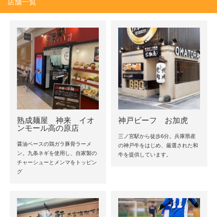
店舗一覧
熟成麺屋 神来 イオ
神戸ビーフ お加虎
ンモール高の原店
三ノ宮駅から徒歩6分。兵庫県産
醤油ベースの鶏ガラ豚骨ラーメ
の神戸牛をはじめ、厳選された和
ン。九条ネギを使用し、自家製の
牛を提供しています。
チャーシューとメンマをトッピン
グ