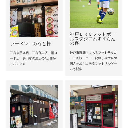
神戸ＥＲＣフットボー
ルスタジアムすずらん
の森
ラーメン みなと軒
神戸市東灘区にあるフットサルコ
三宮東門本店・三宮高架店・麺ロ
ート施設。コート貸出しや大会や
ード店・長田華の湯店の4店舗が
個人参加が出来るフットサルゲー
ございます
ムも開催