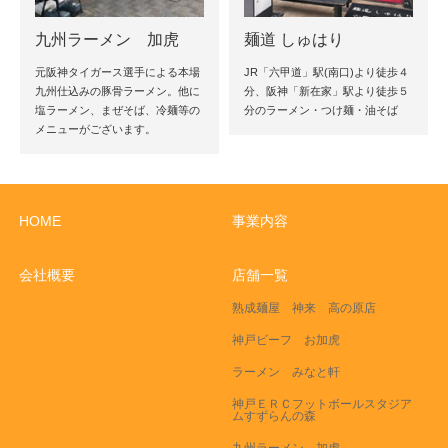
九州ラーメン 加虎
麺道 しゅはり
元阪神タイガース選手による本場
JR「六甲道」駅(南口)より徒歩４
九州仕込みの豚骨ラーメン。他に
分、阪神「新在家」駅より徒歩５
塩ラーメン、まぜそば、冷麺等の
分のラーメン・つけ麺・油そば
メニューがございます。
HOME
事業内容
会社概要
店舗一覧
熟成麺屋 神来 高の原店
神戸ビーフ お加虎
ラーメン みなと軒
神戸ＥＲＣフットボールスタジア
ムすずらんの森